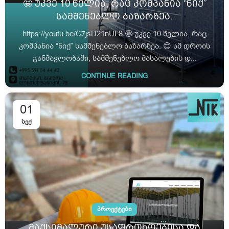
🤩 უკვე 10 წელია, რაც კომპანია “ნიქ”
სამშენებლო ბაზარზეა.
https://youtu.be/C7jsD21nUL8 🤩 უკვე 10 წელია, რაც
კომპანია “ნიქ” სამშენებლო ბაზარზეა. 😊 ამ დროის
განმავლობაში, სამშენებლო მასალების დ...
CONTINUE READING
01
ᲡᲔᲥ
ᲞᲠᲝᲔᲥᲢᲔᲑᲘ
მაქსიმალური უსაფრთხოებისა და