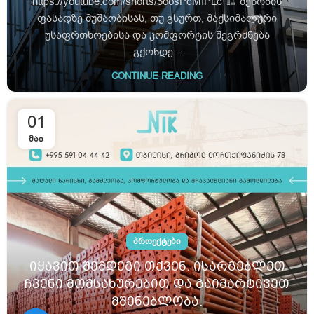
https://youtube.com/shorts/5oosPcMIPLc 🏗 შენობის
ფასადზე მუშაობისას, თუ გსურთ, მაქსიმალური
უსაფრთხოებისა და კომფორტის შეგრძნება
გქონდე...
CONTINUE READING
01
ᲛᲐᲘ
ᲞᲠᲝᲔᲥᲢᲔᲑᲘ
იყავით შემდეგი თქვენ. ისარგებლეთ
ჩვენი მომსახურებით და გაიმარტივეთ
მშენებლობა.