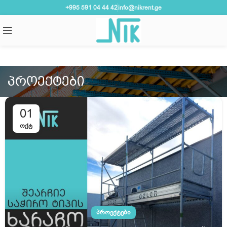
+995 591 04 44 42
info@nikrent.ge
ᲞᲠᲝᲔᲥᲢᲔᲑᲘ
01
ᲝᲥᲢ
ᲞᲠᲝᲔᲥᲢᲔᲑᲘ