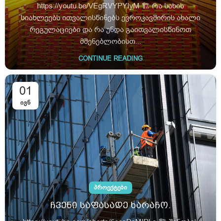
https://youtu.be/VEgRVYPYIyM 🏗️ Რა სახის
სიახლეებს ითვალისწინებს ევროკავშირის ახალი
რეგულაციები და რა უნდა გაითვალისწინოთ
მშენებლობისთ...
CONTINUE READING
01
ᲘᲕᲜ
ᲞᲠᲝᲔᲥᲢᲔᲑᲘ
ჩვენი საფასადე ხარაჩო.