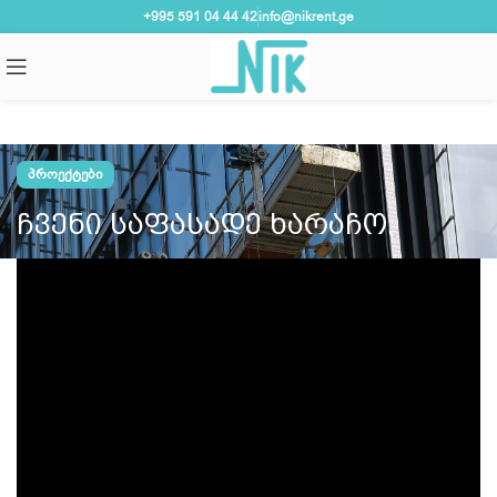
+995 591 04 44 42
info@nikrent.ge
ᲞᲠᲝᲔᲥᲢᲔᲑᲘ
ᲩᲕᲔᲜᲘ ᲡᲐᲤᲐᲡᲐᲓᲔ ᲮᲐᲠᲐᲩᲝ.